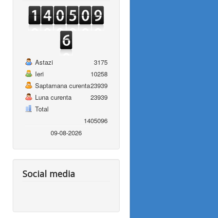
Astazi
3175
Ieri
10258
Saptamana curenta
23939
Luna curenta
23939
Total
1405096
09-08-2026
Social media