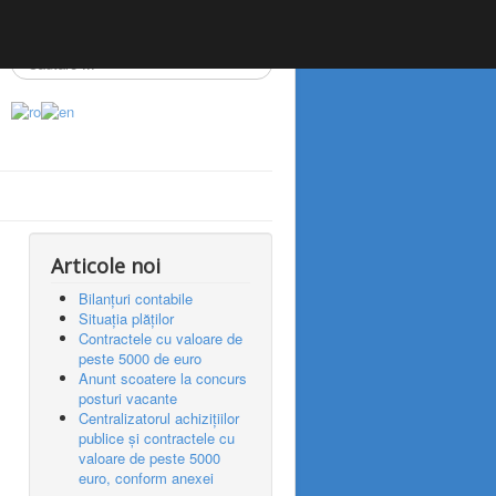
Articole noi
Bilanțuri contabile
Situația plăților
Contractele cu valoare de
peste 5000 de euro
Anunt scoatere la concurs
posturi vacante
Centralizatorul achizițiilor
publice și contractele cu
valoare de peste 5000
euro, conform anexei